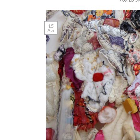
POSTED O
15
Apr