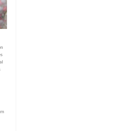
en
es
al
s
rom