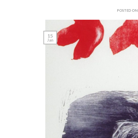
POSTED O
15
Jan