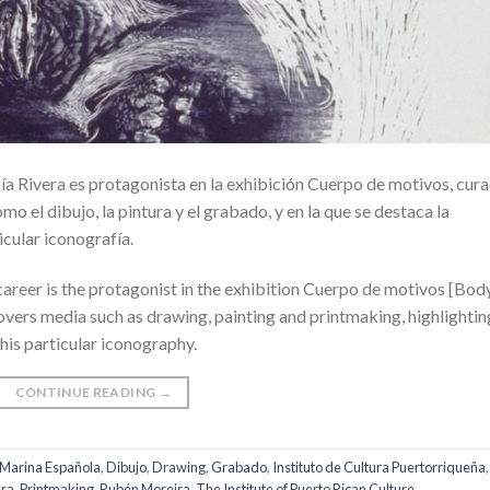
a Rivera es protagonista en la exhibición Cuerpo de motivos, cur
 el dibujo, la pintura y el grabado, y en la que se destaca la
icular iconografía.
career is the protagonist in the exhibition Cuerpo de motivos [Bod
vers media such as drawing, painting and printmaking, highlightin
 his particular iconography.
CONTINUE READING
→
 Marina Española
,
Dibujo
,
Drawing
,
Grabado
,
Instituto de Cultura Puertorriqueña
,
ura
,
Printmaking
,
Rubén Moreira
,
The Institute of Puerto Rican Culture