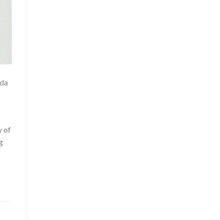
ada
y of
g