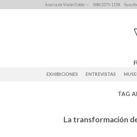
Skip
Acerca de Visión Doble
ISSN 2375-1118
Suscríb
to
content
EXHIBICIONES
ENTREVISTAS
MUSE
TAG A
La transformación de