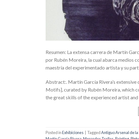
Resumen: La extensa carrera de Martín Garcí
por Rubén Moreira, la cual abarca medios como
maestría del experimentado artista y su part
Abstract:. Martín García Rivera’s extensive 
Motifs], curated by Rubén Moreira, which co
the great skills of the experienced artist and
Posted in
Exhibiciones
|
Tagged
Antiguo Arsenal de la
Martín García Rivera
,
Mercedes Trelles
,
Painting
,
Pint