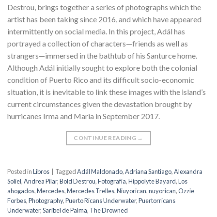
Destrou, brings together a series of photographs which the
artist has been taking since 2016, and which have appeared
intermittently on social media. In this project, Adál has
portrayed a collection of characters—friends as well as
strangers—immersed in the bathtub of his Santurce home.
Although Adál initially sought to explore both the colonial
condition of Puerto Rico and its difficult socio-economic
situation, it is inevitable to link these images with the island’s
current circumstances given the devastation brought by
hurricanes Irma and Maria in September 2017.
CONTINUE READING
→
Posted in
Libros
|
Tagged
Adál Maldonado
,
Adriana Santiago
,
Alexandra
Soliel
,
Andrea Pilar
,
Bold Destrou
,
Fotografía
,
Hippolyte Bayard
,
Los
ahogados
,
Mercedes
,
Mercedes Trelles
,
Niuyorican
,
nuyorican
,
Ozzie
Forbes
,
Photography
,
Puerto Ricans Underwater
,
Puertorricans
Underwater
,
Saribel de Palma
,
The Drowned