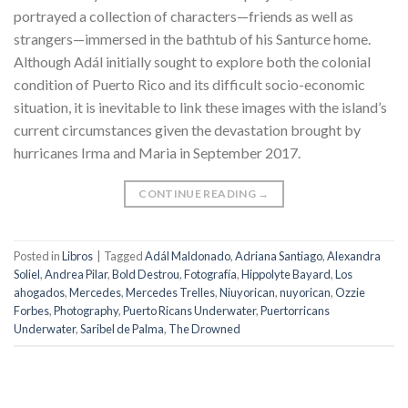
portrayed a collection of characters—friends as well as
strangers—immersed in the bathtub of his Santurce home.
Although Adál initially sought to explore both the colonial
condition of Puerto Rico and its difficult socio-economic
situation, it is inevitable to link these images with the island’s
current circumstances given the devastation brought by
hurricanes Irma and Maria in September 2017.
CONTINUE READING
→
Posted in
Libros
|
Tagged
Adál Maldonado
,
Adriana Santiago
,
Alexandra
Soliel
,
Andrea Pilar
,
Bold Destrou
,
Fotografía
,
Hippolyte Bayard
,
Los
ahogados
,
Mercedes
,
Mercedes Trelles
,
Niuyorican
,
nuyorican
,
Ozzie
Forbes
,
Photography
,
Puerto Ricans Underwater
,
Puertorricans
Underwater
,
Saribel de Palma
,
The Drowned