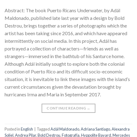
Abstract: The book Puerto Ricans Underwater, by Adál
Maldonado, published late last year with a design by Bold
Destrou, brings together a series of photographs which the
artist has been taking since 2016, and which have appeared
intermittently on social media. In this project, Adál has
portrayed a collection of characters—friends as well as
strangers—immersed in the bathtub of his Santurce home.
Although Adál initially sought to explore both the colonial
condition of Puerto Rico and its difficult socio-economic
situation, it is inevitable to link these images with the island’s
current circumstances given the devastation brought by
hurricanes Irma and Maria in September 2017.
CONTINUE READING
→
Posted in
English
|
Tagged
Adál Maldonado
,
Adriana Santiago
,
Alexandra
Soliel
,
Andrea Pilar
,
Bold Destrou
,
Fotografía
,
Hyppolite Bayard
,
Mercedes