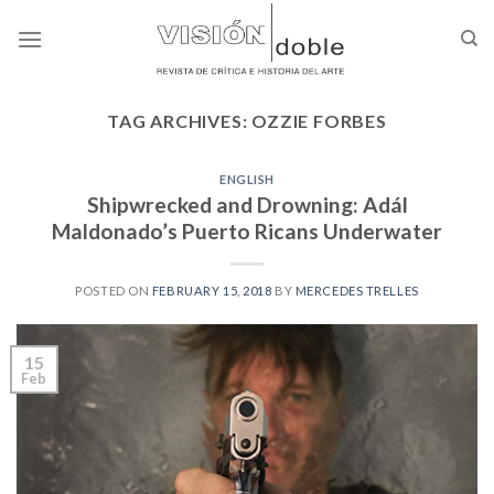
Skip
to
content
TAG ARCHIVES:
OZZIE FORBES
ENGLISH
Shipwrecked and Drowning: Adál
Maldonado’s Puerto Ricans Underwater
POSTED ON
FEBRUARY 15, 2018
BY
MERCEDES TRELLES
15
Feb