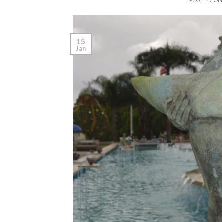
POSTED O
15
Jan