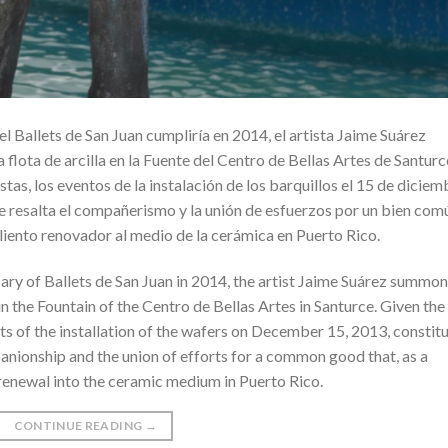
l Ballets de San Juan cumpliría en 2014, el artista Jaime Suárez
flota de arcilla en la Fuente del Centro de Bellas Artes de Santurc
stas, los eventos de la instalación de los barquillos el 15 de diciem
 resalta el compañerismo y la unión de esfuerzos por un bien com
aliento renovador al medio de la cerámica en Puerto Rico.
sary of Ballets de San Juan in 2014, the artist Jaime Suárez summo
 in the Fountain of the Centro de Bellas Artes in Santurce. Given the
nts of the installation of the wafers on December 15, 2013, constit
panionship and the union of efforts for a common good that, as a
f renewal into the ceramic medium in Puerto Rico.
CONTINUE READING
→