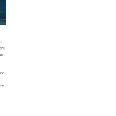
e.
bre
ún
ned
ute