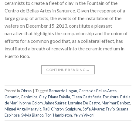
ceramists to create a fleet of clay in the Fountain of the
Centro de Bellas Artes in Santurce. Given the response of a
large group of artists, the events of the installation of the
wafers on December 15, 2013, constitute a pleasant
narrative that highlights the companionship and the union of
efforts for a common good that, as a collateral effect, has
insufflated a breath of renewal into the ceramic medium in
Puerto Rico.
CONTINUE READING
→
Posted in
Obras
|
Tagged
Bernardo Hogan
,
Centro de Bellas Artes
,
Ceramic
,
Cerámica
,
Clay
,
Diana Dávila
,
Eileen Castañeda
,
Escultura
,
Estela
de Mari
,
Ivonne Colom
,
Jaime Suárez
,
Lorraine De Castro
,
Marimar Benítez
,
Miguel Ángel Maravic
,
Raúl Cintrón
,
Sculpture
,
Sofía Álvarez Tavío
,
Susana
Espinosa
,
Sylvia Blanco
,
Toni Hambleton
,
Yelyn Vivoni