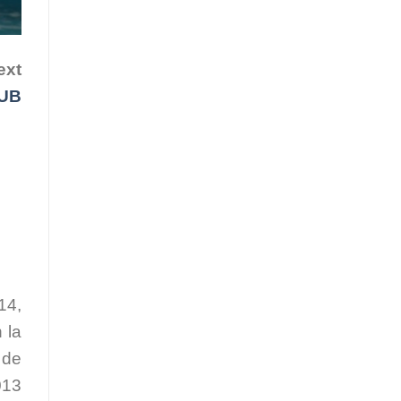
ext
UB
14,
 la
 de
013