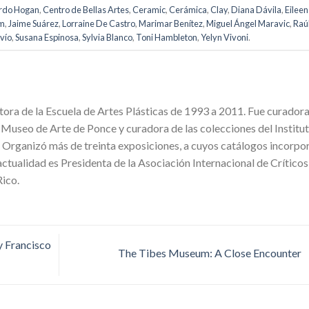
rdo Hogan
,
Centro de Bellas Artes
,
Ceramic
,
Cerámica
,
Clay
,
Diana Dávila
,
Eileen
om
,
Jaime Suárez
,
Lorraine De Castro
,
Marimar Benítez
,
Miguel Ángel Maravic
,
Raú
avío
,
Susana Espinosa
,
Sylvia Blanco
,
Toni Hambleton
,
Yelyn Vivoni
.
tora de la Escuela de Artes Plásticas de 1993 a 2011. Fue curador
l Museo de Arte de Ponce y curadora de las colecciones del Institu
 Organizó más de treinta exposiciones, a cuyos catálogos incorpo
 actualidad es Presidenta de la Asociación Internacional de Críticos
Rico.
 Francisco
The Tibes Museum: A Close Encounter