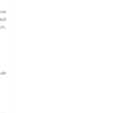
nne
aúl
on,
 de