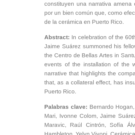
constituyen una narrativa amena 
por un bien común que, como efecto
de la cerámica en Puerto Rico.
Abstract:
In celebration of the 60t
Jaime Suárez summoned his fellow 
the Centro de Bellas Artes in Santu
events of the installation of th
narrative that highlights the com
that, as a collateral effect, has i
Puerto Rico.
Palabras clave:
Bernardo Hogan, D
Mari, Ivonne Colom, Jaime Suárez
Maravic, Raúl Cintrón, Sofía Ál
Hambleton, Yelyn Vivoni, Cerámica,