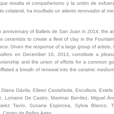
que resalta el compañerismo y la unión de esfuer
 colateral, ha insuflado un aliento renovador al me
h anniversary of Ballets de San Juan in 2014, the art
ceramists to create a fleet of clay in the Fountain
rce. Given the response of a large group of artists, 
e wafers on December 15, 2013, constitute a pleas
panionship and the union of efforts for a common g
nsufflated a breath of renewal into the ceramic medium
iana Dávila, Eileen Castañeda, Escultura, Estela
, Lorraine De Castro, Marimar Benítez, Miguel Án
varez Tavío, Susana Espinosa, Sylvia Blanco, T
 Centro de Bellas Artes