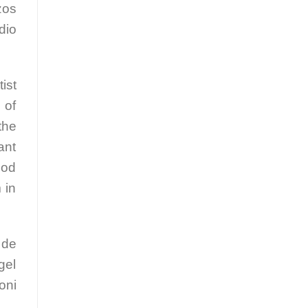
zos
dio
ist
 of
the
ant
ood
 in
 de
gel
oni