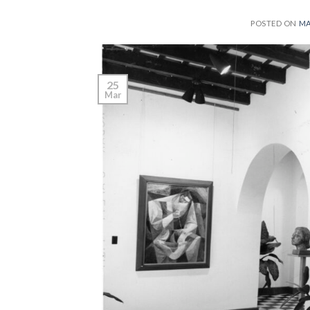
POSTED ON
MA
25
Mar