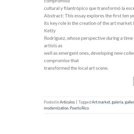
compromiso
cultural y filantrópico que transformó la esce
Abstract: This essay explores the first ten ye
its key role in the creation of the art market 
Ketty
Rodríguez, whose perspective during a time
artists as
well as emergent ones, developing new collec
compromise that
transformed the local art scene.
Posted in
Artículos
|
Tagged
Art market
,
galería
,
galle
modernization
,
Puerto Rico