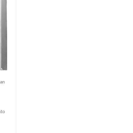
San
nto