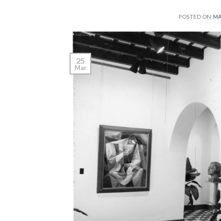
POSTED ON
MA
25
Mar