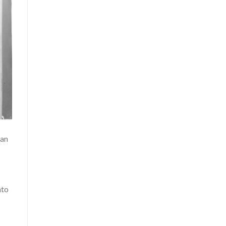
San
nto