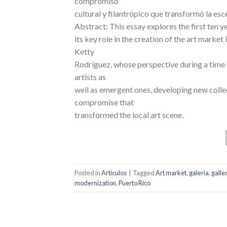
compromiso
cultural y filantrópico que transformó la esce
Abstract: This essay explores the first ten ye
its key role in the creation of the art market 
Ketty
Rodríguez, whose perspective during a time
artists as
well as emergent ones, developing new collec
compromise that
transformed the local art scene.
Posted in
Artículos
|
Tagged
Art market
,
galería
,
galle
modernization
,
Puerto Rico