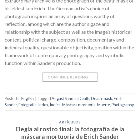
extraordinary archive is the photograph of the death mask of
his eldest son Erich. The German artist’s choice of
photograph inspires an array of questions worthy of
reflection, among which are the author’s gaze and
relationship with the subject as well as the image’s historical
content, political charge, composition, documentary and
indexical quality, questionable objectivity, position within the
framework of contemporary photography, and symbolic
function within Sander’s production.
CONTINUE READING
→
Posted in
English
|
Tagged
August Sander
,
Death
,
Death mask
,
Erich
Sander
,
Fotografía
,
Index
,
Índice
,
Máscara mortuoria
,
Muerte
,
Photography
ARTÍCULOS
Elegía al rostro final: la fotografía de la
máscara mortuoria de Erich Sander