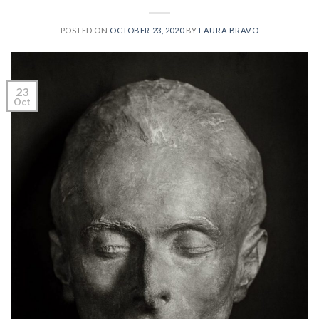
POSTED ON
OCTOBER 23, 2020
BY
LAURA BRAVO
23
Oct