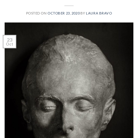
POSTED ON
OCTOBER 23, 2020
BY
LAURA BRAVO
23
Oct