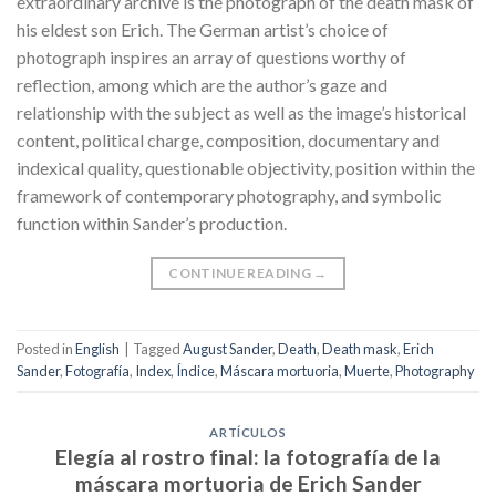
extraordinary archive is the photograph of the death mask of
his eldest son Erich. The German artist’s choice of
photograph inspires an array of questions worthy of
reflection, among which are the author’s gaze and
relationship with the subject as well as the image’s historical
content, political charge, composition, documentary and
indexical quality, questionable objectivity, position within the
framework of contemporary photography, and symbolic
function within Sander’s production.
CONTINUE READING
→
Posted in
English
|
Tagged
August Sander
,
Death
,
Death mask
,
Erich
Sander
,
Fotografía
,
Index
,
Índice
,
Máscara mortuoria
,
Muerte
,
Photography
ARTÍCULOS
Elegía al rostro final: la fotografía de la
máscara mortuoria de Erich Sander