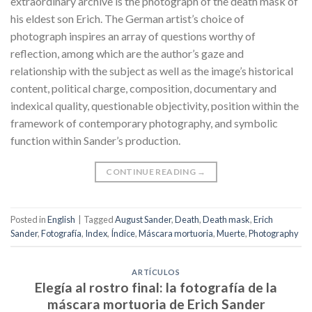
extraordinary archive is the photograph of the death mask of
his eldest son Erich. The German artist’s choice of
photograph inspires an array of questions worthy of
reflection, among which are the author’s gaze and
relationship with the subject as well as the image’s historical
content, political charge, composition, documentary and
indexical quality, questionable objectivity, position within the
framework of contemporary photography, and symbolic
function within Sander’s production.
CONTINUE READING
→
Posted in
English
|
Tagged
August Sander
,
Death
,
Death mask
,
Erich
Sander
,
Fotografía
,
Index
,
Índice
,
Máscara mortuoria
,
Muerte
,
Photography
ARTÍCULOS
Elegía al rostro final: la fotografía de la
máscara mortuoria de Erich Sander