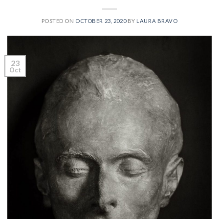
POSTED ON
OCTOBER 23, 2020
BY
LAURA BRAVO
23
Oct