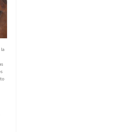
 la
as
os
nto
o
s