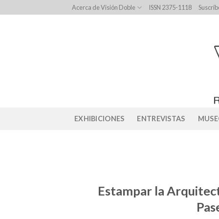
Skip
Acerca de Visión Doble
ISSN 2375-1118
Suscríb
to
content
EXHIBICIONES
ENTREVISTAS
MUSE
Estampar la Arquitect
Pas