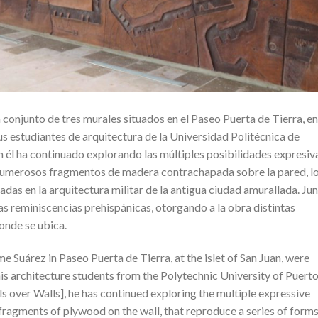
onjunto de tres murales situados en el Paseo Puerta de Tierra, en
 sus estudiantes de arquitectura de la Universidad Politécnica de
 él ha continuado explorando las múltiples posibilidades expresiv
 numerosos fragmentos de madera contrachapada sobre la pared, l
adas en la arquitectura militar de la antigua ciudad amurallada. Ju
ras reminiscencias prehispánicas, otorgando a la obra distintas
donde se ubica.
e Suárez in Paseo Puerta de Tierra, at the islet of San Juan, were
is architecture students from the Polytechnic University of Puert
s over Walls], he has continued exploring the multiple expressive
 fragments of plywood on the wall, that reproduce a series of form