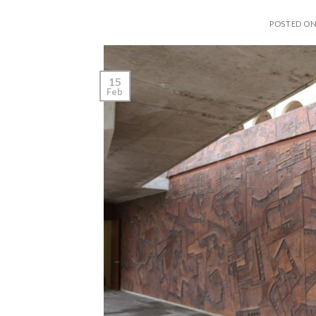
POSTED O
15
Feb