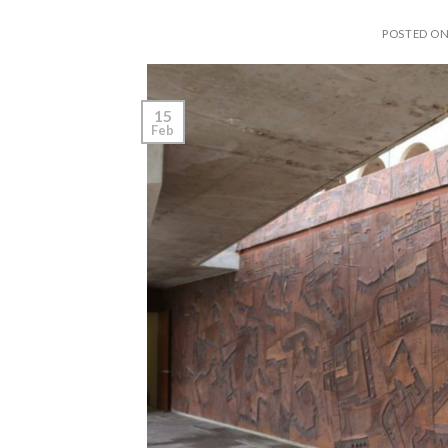
POSTED O
15
Feb