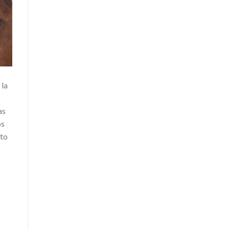
 la
as
os
nto
o
s