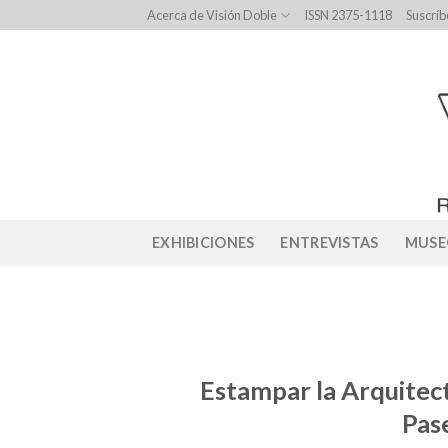
Skip
Acerca de Visión Doble
ISSN 2375-1118
Suscríb
to
content
EXHIBICIONES
ENTREVISTAS
MUSE
Estampar la Arquitect
Pas