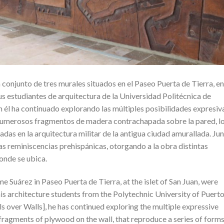
onjunto de tres murales situados en el Paseo Puerta de Tierra, en
 sus estudiantes de arquitectura de la Universidad Politécnica de
 él ha continuado explorando las múltiples posibilidades expresiv
 numerosos fragmentos de madera contrachapada sobre la pared, l
adas en la arquitectura militar de la antigua ciudad amurallada. Ju
ras reminiscencias prehispánicas, otorgando a la obra distintas
donde se ubica.
e Suárez in Paseo Puerta de Tierra, at the islet of San Juan, were
is architecture students from the Polytechnic University of Puert
s over Walls], he has continued exploring the multiple expressive
 fragments of plywood on the wall, that reproduce a series of form