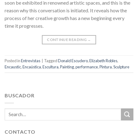
soon be exhibited in renowned artistic spaces, and this is the
reason why this conversation is initiated. It reveals how the
process of her creative growth has a new beginning every
time it progresses.
CONTINUE READING
→
Posted in
Entrevistas
|
Tagged
Donald Escudero
,
Elizabeth Robles
,
Encaustic
,
Encaústica
,
Escultura
,
Painting
,
performance
,
Pintura
,
Sculpture
BUSCADOR
CONTACTO