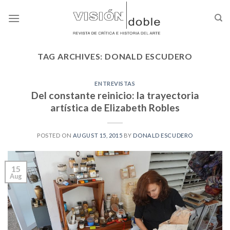
Skip
to
content
TAG ARCHIVES:
DONALD ESCUDERO
ENTREVISTAS
Del constante reinicio: la trayectoria
artística de Elizabeth Robles
POSTED ON
AUGUST 15, 2015
BY
DONALD ESCUDERO
15
Aug