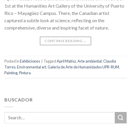
1st at the Humanities Art Gallery of the University of Puerto
Rico – Mayagüez Campus. There, the Canadian artist
captured a subtle look at science, reflecting on the
comprehensive, diverse and inspiring facet of nature.
CONTINUE READING
→
Posted in
Exhibiciones
|
Tagged
April Matisz
,
Arte ambiental
,
Claudia
Torres
,
Environmental art
,
Galería de Arte de Humanidades UPR-RUM
,
Painting
,
Pintura
BUSCADOR