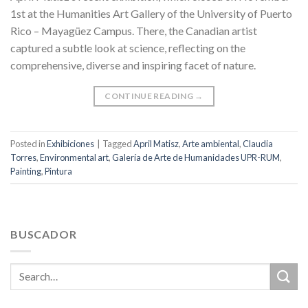
1st at the Humanities Art Gallery of the University of Puerto
Rico – Mayagüez Campus. There, the Canadian artist
captured a subtle look at science, reflecting on the
comprehensive, diverse and inspiring facet of nature.
CONTINUE READING
→
Posted in
Exhibiciones
|
Tagged
April Matisz
,
Arte ambiental
,
Claudia
Torres
,
Environmental art
,
Galería de Arte de Humanidades UPR-RUM
,
Painting
,
Pintura
BUSCADOR