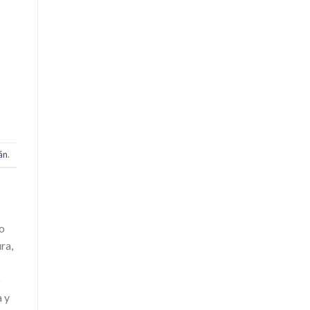
án
.
ío
ra,
o
a y