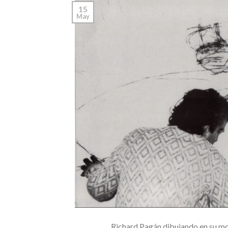
15
May
Richard Pagán dibujando en su mol