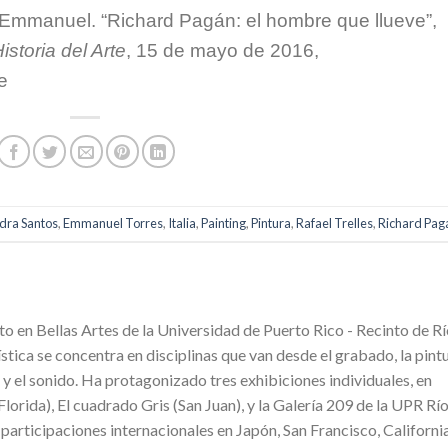
 Emmanuel. “Richard Pagán: el hombre que llueve”,
istoria del Arte
, 15 de mayo de 2016,
e
dra Santos
,
Emmanuel Torres
,
Italia
,
Painting
,
Pintura
,
Rafael Trelles
,
Richard Pag
o en Bellas Artes de la Universidad de Puerto Rico - Recinto de R
stica se concentra en disciplinas que van desde el grabado, la pintu
 y el sonido. Ha protagonizado tres exhibiciones individuales, en
orida), El cuadrado Gris (San Juan), y la Galería 209 de la UPR Rí
participaciones internacionales en Japón, San Francisco, Californi