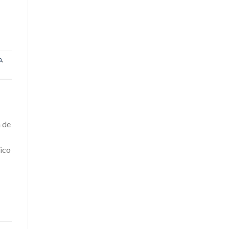
a
,
a de
gico