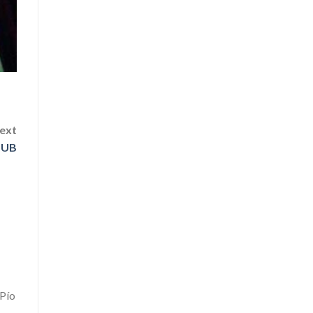
text
PUB
 Pío