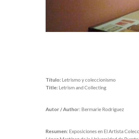
Título:
Letrismo y coleccionismo
Title:
Letrism and Collecting
Autor / Autho
r: Bermarie Rodríguez
Resumen
: Exposiciones en El Artista Colec
López Martínez de la Universidad de Puerto 