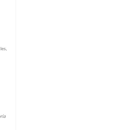
les,
ria