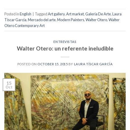
Posted in
English
|
Tagged
Art gallery
,
Art market
,
Galería De Arte
,
Laura
Tíscar García
,
Mercado del arte
,
Modern Painters
,
Walter Otero
,
Walter
Otero Contemporary Art
ENTREVISTAS
Walter Otero: un referente ineludible
POSTED ON
OCTOBER 15, 2015
BY
LAURA TÍSCAR GARCÍA
15
Oct