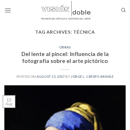
Skip
to
content
TAG ARCHIVES:
TÉCNICA
OBRAS
Del lente al pincel: Influencia de la
fotografía sobre el arte pictórico
POSTED ON
AUGUST 15, 2017
BY
JORGE L. CRESPO ARMÁIZ
15
Aug