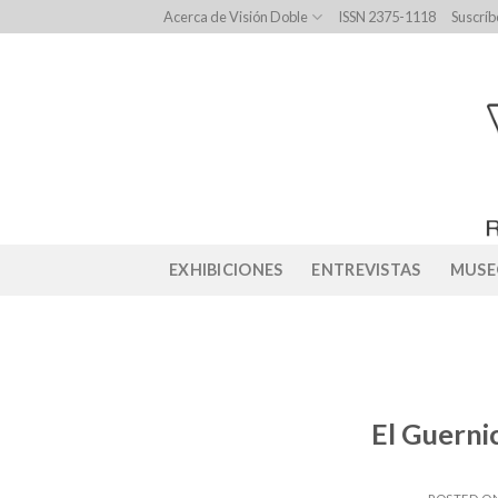
Skip
Acerca de Visión Doble
ISSN 2375-1118
Suscríb
to
content
EXHIBICIONES
ENTREVISTAS
MUSE
El Guernic