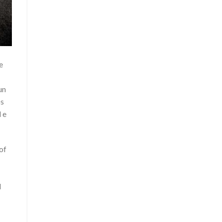
e
un
os
 e
of
l