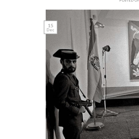
POSTED O
15
Dec