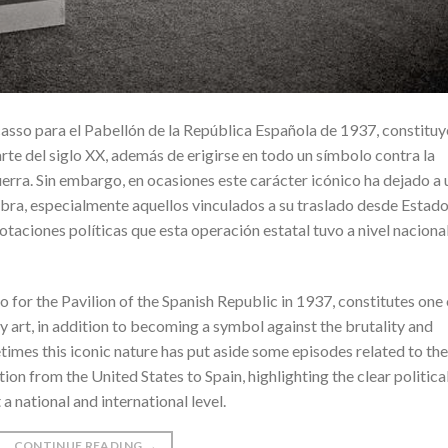
asso para el Pabellón de la República Española de 1937, constituy
rte del siglo XX, además de erigirse en todo un símbolo contra la
uerra. Sin embargo, en ocasiones este carácter icónico ha dejado a 
obra, especialmente aquellos vinculados a su traslado desde Estad
taciones políticas que esta operación estatal tuvo a nivel nacional
 for the Pavilion of the Spanish Republic in 1937, constitutes one 
 art, in addition to becoming a symbol against the brutality and
es this iconic nature has put aside some episodes related to the
tion from the United States to Spain, highlighting the clear politica
a national and international level.
CONTINUE READING
→