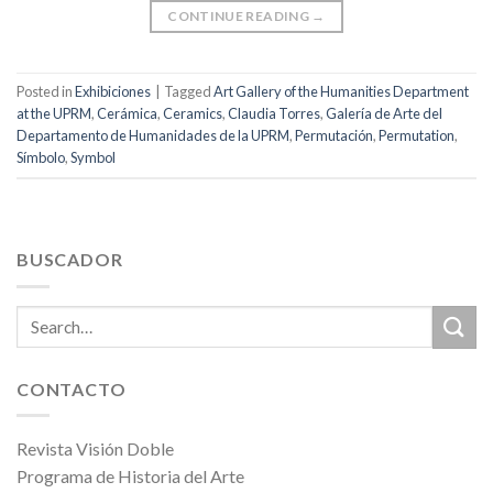
CONTINUE READING
→
Posted in
Exhibiciones
|
Tagged
Art Gallery of the Humanities Department
at the UPRM
,
Cerámica
,
Ceramics
,
Claudia Torres
,
Galería de Arte del
Departamento de Humanidades de la UPRM
,
Permutación
,
Permutation
,
Símbolo
,
Symbol
BUSCADOR
CONTACTO
Revista Visión Doble
Programa de Historia del Arte