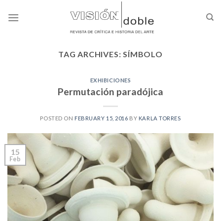
Skip
to
content
TAG ARCHIVES:
SÍMBOLO
EXHIBICIONES
Permutación paradójica
POSTED ON
FEBRUARY 15, 2016
BY
KARLA TORRES
15
Feb