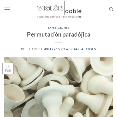
Skip
to
content
EXHIBICIONES
Permutación paradójica
POSTED ON
FEBRUARY 15, 2016
BY
KARLA TORRES
15
Feb