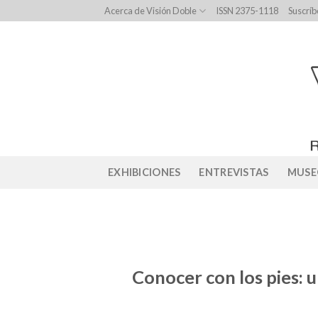
Skip
Acerca de Visión Doble
ISSN 2375-1118
Suscríb
to
content
EXHIBICIONES
ENTREVISTAS
MUSE
Conocer con los pies: 