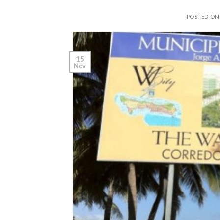
POSTED O
15
Nov