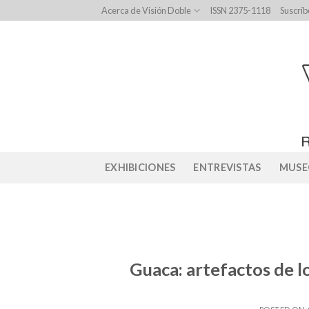
Skip
Acerca de Visión Doble
ISSN 2375-1118
Suscríb
to
content
EXHIBICIONES
ENTREVISTAS
MUSE
Guaca: artefactos de l