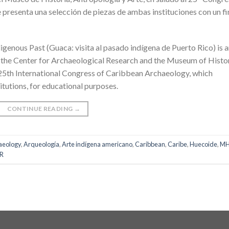
 presenta una selección de piezas de ambas instituciones con un fi
digenous Past (Guaca: visita al pasado indígena de Puerto Rico) is 
 the Center for Archaeological Research and the Museum of Histor
 25th International Congress of Caribbean Archaeology, which
itutions, for educational purposes.
CONTINUE READING
→
aeology
,
Arqueología
,
Arte indígena americano
,
Caribbean
,
Caribe
,
Huecoide
,
M
R