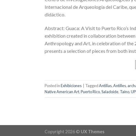
Internacional de Arqueología del Caribe, que
didáctico.
Abstract: Guaca: A Visit to Puerto Rico’s In
exhibition created in collaboration between
Anthropology and Art, in celebration of the
presents a selection of pieces from both inst
Posted in
Exhibiciones
|
Tagged
Antillas
,
Antilles
,
arch
Native American Art
,
Puerto Rico
,
Saladoide
,
Taino
,
UP
Copyright 2026 ©
UX Themes