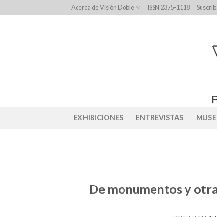
Skip
Acerca de Visión Doble
ISSN 2375-1118
Suscríb
to
content
EXHIBICIONES
ENTREVISTAS
MUSE
De monumentos y otras 