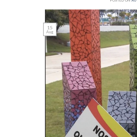
POSTED ON
AU
15
Aug