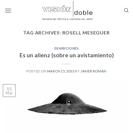
Skip
to
content
TAG ARCHIVES:
ROSELL MESEGUER
EXHIBICIONES
Es un alienz (sobre un avistamiento)
POSTED ON
MARCH 15, 2013
BY
JAVIER ROMÁN
15
Mar