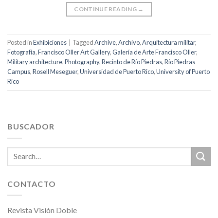
CONTINUE READING
→
Posted in
Exhibiciones
|
Tagged
Archive
,
Archivo
,
Arquitectura militar
,
Fotografía
,
Francisco Oller Art Gallery
,
Galería de Arte Francisco Oller
,
Military architecture
,
Photography
,
Recinto de Río Piedras
,
Río Piedras
Campus
,
Rosell Meseguer
,
Universidad de Puerto Rico
,
University of Puerto
Rico
BUSCADOR
CONTACTO
Revista Visión Doble