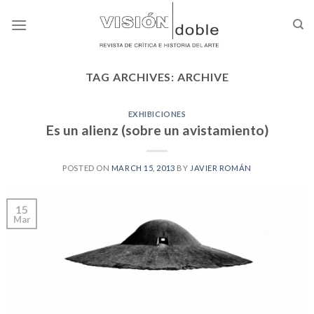
Skip
to
content
TAG ARCHIVES:
ARCHIVE
EXHIBICIONES
Es un alienz (sobre un avistamiento)
POSTED ON
MARCH 15, 2013
BY
JAVIER ROMÁN
15
Mar