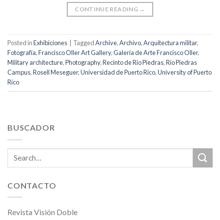
CONTINUE READING
→
Posted in
Exhibiciones
|
Tagged
Archive
,
Archivo
,
Arquitectura militar
,
Fotografía
,
Francisco Oller Art Gallery
,
Galería de Arte Francisco Oller
,
Military architecture
,
Photography
,
Recinto de Río Piedras
,
Río Piedras
Campus
,
Rosell Meseguer
,
Universidad de Puerto Rico
,
University of Puerto
Rico
BUSCADOR
CONTACTO
Revista Visión Doble