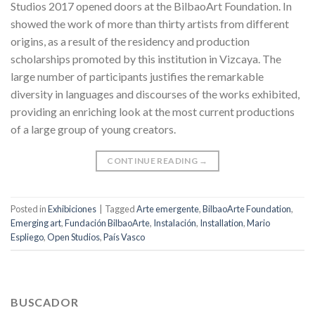
Studios 2017 opened doors at the BilbaoArt Foundation. In
showed the work of more than thirty artists from different
origins, as a result of the residency and production
scholarships promoted by this institution in Vizcaya. The
large number of participants justifies the remarkable
diversity in languages and discourses of the works exhibited,
providing an enriching look at the most current productions
of a large group of young creators.
CONTINUE READING
→
Posted in
Exhibiciones
|
Tagged
Arte emergente
,
BilbaoArte Foundation
,
Emerging art
,
Fundación BilbaoArte
,
Instalación
,
Installation
,
Mario
Espliego
,
Open Studios
,
País Vasco
BUSCADOR