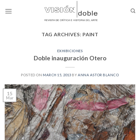
Skip
to
content
TAG ARCHIVES:
PAINT
EXHIBICIONES
Doble inauguración Otero
POSTED ON
MARCH 15, 2013
BY
ANNA ASTOR BLANCO
15
Mar