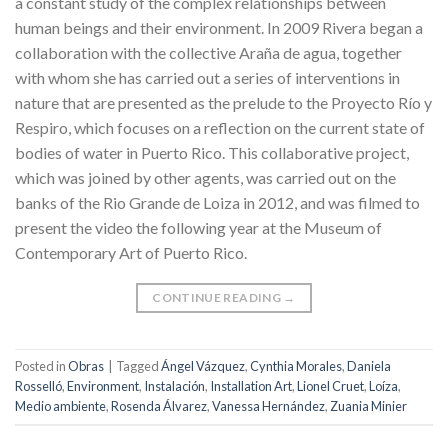
a constant study of the complex relationships between
human beings and their environment. In 2009 Rivera began a
collaboration with the collective Araña de agua, together
with whom she has carried out a series of interventions in
nature that are presented as the prelude to the Proyecto Río y
Respiro, which focuses on a reflection on the current state of
bodies of water in Puerto Rico. This collaborative project,
which was joined by other agents, was carried out on the
banks of the Rio Grande de Loiza in 2012, and was filmed to
present the video the following year at the Museum of
Contemporary Art of Puerto Rico.
CONTINUE READING
→
Posted in
Obras
|
Tagged
Ángel Vázquez
,
Cynthia Morales
,
Daniela
Rosselló
,
Environment
,
Instalación
,
Installation Art
,
Lionel Cruet
,
Loíza
,
Medio ambiente
,
Rosenda Álvarez
,
Vanessa Hernández
,
Zuania Minier