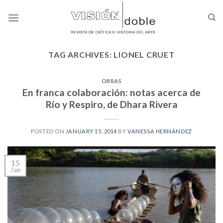
Skip
to
content
TAG ARCHIVES:
LIONEL CRUET
OBRAS
En franca colaboración: notas acerca de
Río y Respiro, de Dhara Rivera
POSTED ON
JANUARY 15, 2014
BY
VANESSA HERNÁNDEZ
15
Jan