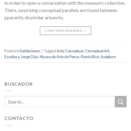
in orden to open a conversation with the museum’s collection.
There, surprising conceptual parallels are found between
pparently dissimilar artworks.
CONTINUE READING
→
Posted in
Exhibiciones
|
Tagged
Arte Conceptual
,
Conceptual Art
,
Escultura
,
Jorge Díaz
,
Museo de Arte de Ponce
,
Puerto Rico
,
Sculpture
BUSCADOR
CONTACTO