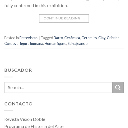
fully confirmed in this exhibition.
CONTINUE READING
→
Posted in
Entrevistas
|
Tagged
Barro
,
Cerámica
,
Ceramics
,
Clay
,
Cristina
Córdova
,
figura humana
,
Human figure
,
Salvajeando
BUSCADOR
CONTACTO
Revista Visión Doble
Programa de Historia del Arte