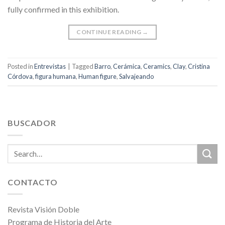
fully confirmed in this exhibition.
CONTINUE READING
→
Posted in
Entrevistas
|
Tagged
Barro
,
Cerámica
,
Ceramics
,
Clay
,
Cristina
Córdova
,
figura humana
,
Human figure
,
Salvajeando
BUSCADOR
CONTACTO
Revista Visión Doble
Programa de Historia del Arte