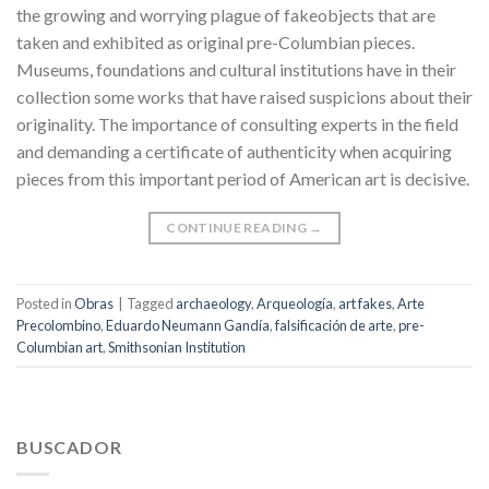
the growing and worrying plague of fakeobjects that are
taken and exhibited as original pre-Columbian pieces.
Museums, foundations and cultural institutions have in their
collection some works that have raised suspicions about their
originality. The importance of consulting experts in the field
and demanding a certificate of authenticity when acquiring
pieces from this important period of American art is decisive.
CONTINUE READING
→
Posted in
Obras
|
Tagged
archaeology
,
Arqueología
,
art fakes
,
Arte
Precolombino
,
Eduardo Neumann Gandía
,
falsificación de arte
,
pre-
Columbian art
,
Smithsonian Institution
BUSCADOR