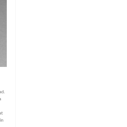
ad.
a
at
in