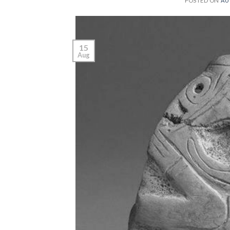
POSTED ON
AU
15
Aug