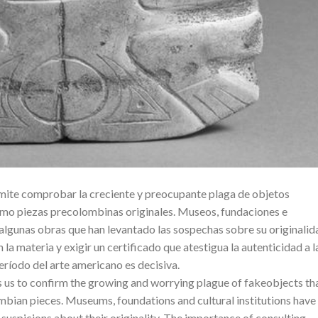
mite comprobar la creciente y preocupante plaga de objetos
omo piezas precolombinas originales. Museos, fundaciones e
 algunas obras que han levantado las sospechas sobre su originalid
 la materia y exigir un certificado que atestigua la autenticidad a l
eríodo del arte americano es decisiva.
s us to confirm the growing and worrying plague of fakeobjects th
mbian pieces. Museums, foundations and cultural institutions have 
 suspicions about their originality. The importance of consulting