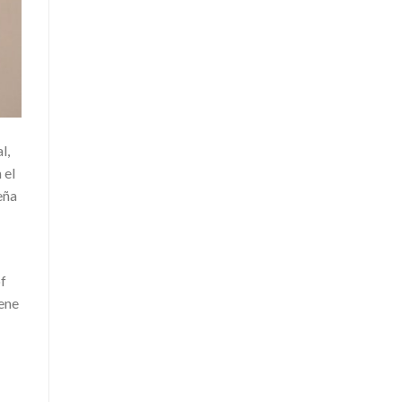
l,
 el
eña
of
ene