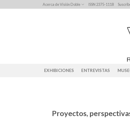
Skip
Acerca de Visión Doble
ISSN 2375-1118
Suscríb
to
content
EXHIBICIONES
ENTREVISTAS
MUSE
Proyectos, perspectivas