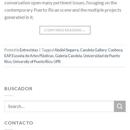
conversation open many pertinent issues, focuging on the
contemporary Puerto Rican scene and the multiple projects
generated in it.
CONTINUE READING
→
Posted in
Entrevistas
|
Tagged
Abdiel Segarra
,
Candela Gallery
,
Conboca
,
EAP
,
Escuela de Artes Plásticas
,
Galería Candela
,
Universidad de Puerto
Rico
,
University of Puerto Rico
,
UPR
BUSCADOR
CONTACTO