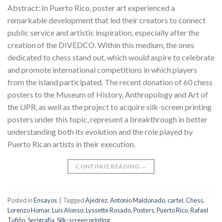
Abstract: In Puerto Rico, poster art experienced a
remarkable development that led their creators to connect
public service and artistic inspiration, especially after the
creation of the DIVEDCO. Within this medium, the ones
dedicated to chess stand out, which would aspire to celebrate
and promote international competitions in which players
from the island participated. The recent donation of 60 chess
posters to the Museum of History, Anthropology and Art of
the UPR, as well as the project to acquire silk-screen printing
posters under this topic, represent a breakthrough in better
understanding both its evolution and the role played by
Puerto Rican artists in their execution.
CONTINUE READING
→
Posted in
Ensayos
|
Tagged
Ajedrez
,
Antonio Maldonado
,
cartel
,
Chess
,
Lorenzo Homar
,
Luis Alonso
,
Lyssette Rosado
,
Posters
,
Puerto Rico
,
Rafael
Tufiño
,
Serigrafía
,
Silk-screen printing