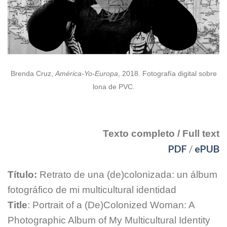
Brenda Cruz,
América-Yo-Europa
, 2018. Fotografía digital sobre
lona de PVC.
[spacer height=”20px”]
Texto completo / Full text
PDF
/
ePUB
Título:
Retrato de una (de)colonizada: un álbum
fotográfico de mi multicultural identidad
Title
: Portrait of a (De)Colonized Woman: A
Photographic Album of My Multicultural Identity