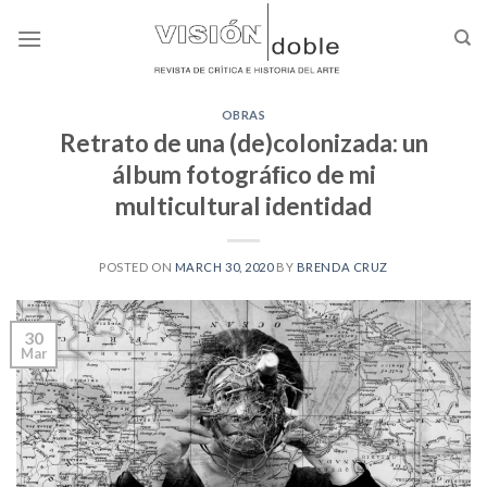
Skip
to
content
OBRAS
Retrato de una (de)colonizada: un
álbum fotográﬁco de mi
multicultural identidad
POSTED ON
MARCH 30, 2020
BY
BRENDA CRUZ
30
Mar