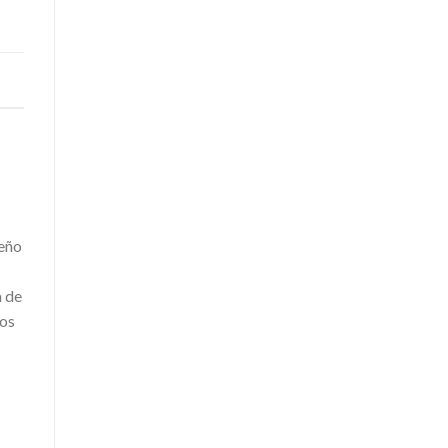
seño
a de
tos