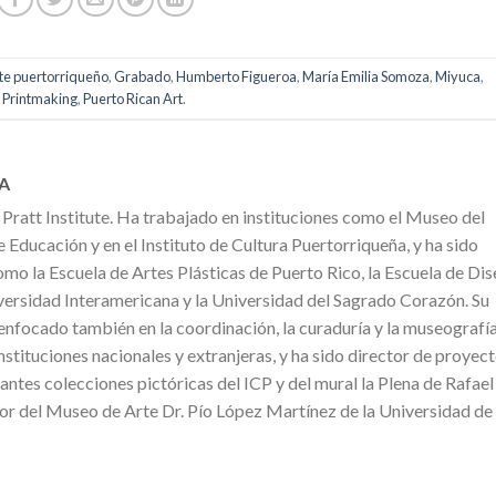
te puertorriqueño
,
Grabado
,
Humberto Figueroa
,
María Emilia Somoza
,
Miyuca
,
Printmaking
,
Puerto Rican Art
.
A
ratt Institute. Ha trabajado en instituciones como el Museo del
 Educación y en el Instituto de Cultura Puertorriqueña, y ha sido
omo la Escuela de Artes Plásticas de Puerto Rico, la Escuela de Di
versidad Interamericana y la Universidad del Sagrado Corazón. Su
 enfocado también en la coordinación, la curaduría y la museografí
nstituciones nacionales y extranjeras, y ha sido director de proyec
ntes colecciones pictóricas del ICP y del mural la Plena de Rafael
or del Museo de Arte Dr. Pío López Martínez de la Universidad de