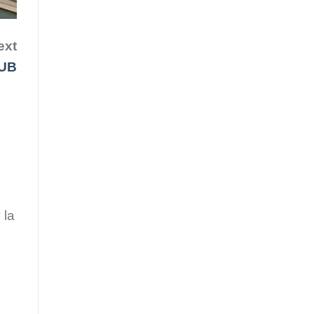
ext
UB
 la