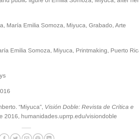
 and public figure of Emilia Somoza, Miyuca, after her
a, María Emilia Somoza, Miyuca, Grabado, Arte
ría Emilia Somoza, Miyuca, Printmaking, Puerto Ri
ays
2016
berto. “Miyuca”,
Visión Doble: Revista de Crítica e
de 2016, humanidades.uprrp.edu/visiondoble