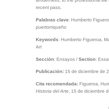
tenderness, to the professional life
recent pass.
Palabras clave
: Humberto Figuero
puertorriqueño
Keywords
: Humberto Figueroa, Ma
Art
Sección
: Ensayos /
Section
: Ess
Publicación:
15 de diciembre de 
Cita recomendada:
Figueroa, Hum
Historia del Arte
, 15 de diciembre 