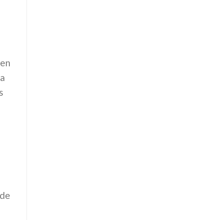
 en
la
s
 de