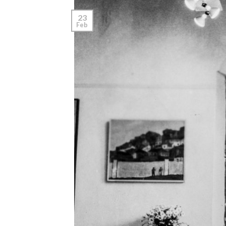
23
Feb