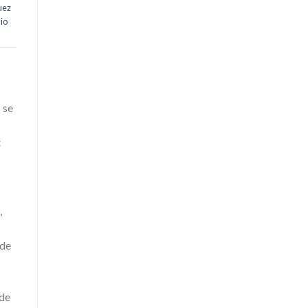
uez
lio
 se
t
,
 de
 de