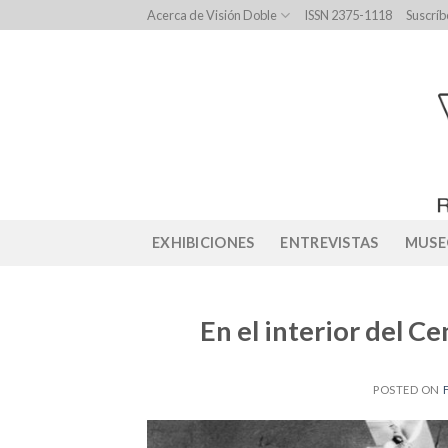
Skip
Acerca de Visión Doble
ISSN 2375-1118
Suscríb
to
content
EXHIBICIONES
ENTREVISTAS
MUSE
En el interior del C
POSTED ON