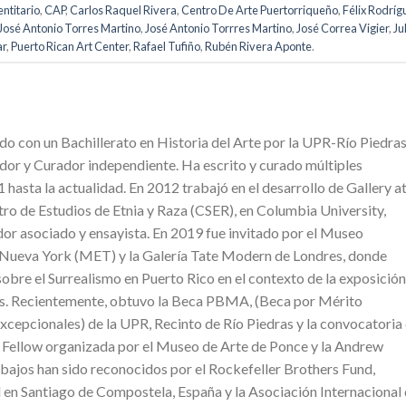
entitario
,
CAP
,
Carlos Raquel Rivera
,
Centro De Arte Puertorriqueño
,
Félix Rodríg
José Antonio Torres Martino
,
José Antonio Torrres Martino
,
José Correa Vigier
,
Ju
ar
,
Puerto Rican Art Center
,
Rafael Tufiño
,
Rubén Rivera Aponte
.
do con un Bachillerato en Historia del Arte por la UPR-Río Piedras
r y Curador independiente. Ha escrito y curado múltiples
hasta la actualidad. En 2012 trabajó en el desarrollo de Gallery a
ntro de Estudios de Etnia y Raza (CSER), en Columbia University,
r asociado y ensayista. En 2019 fue invitado por el Museo
Nueva York (MET) y la Galería Tate Modern de Londres, donde
sobre el Surrealismo en Puerto Rico en el contexto de la exposición
s. Recientemente, obtuvo la Beca PBMA, (Beca por Mérito
cepcionales) de la UPR, Recinto de Río Piedras y la convocatoria
 Fellow organizada por el Museo de Arte de Ponce y la Andrew
bajos han sido reconocidos por el Rockefeller Brothers Fund,
 en Santiago de Compostela, España y la Asociación Internacional