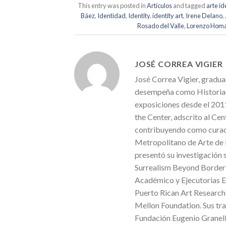
This entry was posted in
Artículos
and tagged
arte id
Báez
,
Identidad
,
Identity
,
identity art
,
Irene Delano
,
Rosado del Valle
,
Lorenzo Hom
JOSÉ CORREA VIGIER
José Correa Vigier, gradua
desempeña como Historiado
exposiciones desde el 2011 
the Center, adscrito al Ce
contribuyendo como curado
Metropolitano de Arte de 
presentó su investigación 
Surrealism Beyond Border
Académico y Ejecutorias Ex
Puerto Rican Art Research
Mellon Foundation. Sus tra
Fundación Eugenio Granell