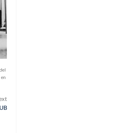
del
 en
ext
UB