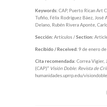
Keywords:
CAP, Puerto Rican Art Ce
Tufiño, Félix Rodríguez Báez, José 
Delano, Rubén Rivera Aponte, Carlo
Sección:
Artículos /
Section:
Articl
Recibido / Received:
9 de enero d
Cita recomendada:
Correa Vigier, 
(CAP)”
Visión Doble: Revista de Crít
humanidades.uprrp.edu/visiondobl