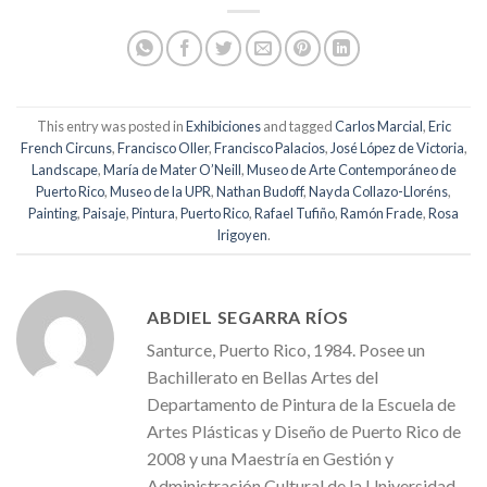
This entry was posted in
Exhibiciones
and tagged
Carlos Marcial
,
Eric
French Circuns
,
Francisco Oller
,
Francisco Palacios
,
José López de Victoria
,
Landscape
,
María de Mater O’Neill
,
Museo de Arte Contemporáneo de
Puerto Rico
,
Museo de la UPR
,
Nathan Budoff
,
Nayda Collazo-Lloréns
,
Painting
,
Paisaje
,
Pintura
,
Puerto Rico
,
Rafael Tufiño
,
Ramón Frade
,
Rosa
Irigoyen
.
ABDIEL SEGARRA RÍOS
Santurce, Puerto Rico, 1984. Posee un
Bachillerato en Bellas Artes del
Departamento de Pintura de la Escuela de
Artes Plásticas y Diseño de Puerto Rico de
2008 y una Maestría en Gestión y
Administración Cultural de la Universidad