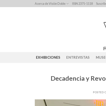
Skip
Acerca de Visión Doble
ISSN 2375-1118
Suscríb
to
content
EXHIBICIONES
ENTREVISTAS
MUSE
Decadencia y Revo
POSTED 