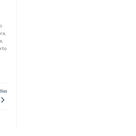
to
ra,
a,
erto
días