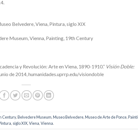
4.
useo Belvedere, Viena, Pintura, siglo XIX
dere Museum, Vienna, Painting, 19th Century
ecadencia y Revolución: Arte en Viena, 1890-1910.”
Visión Doble:
 junio de 2014, humanidades.uprrp.edu/visiondoble
h Century
,
Belvedere Museum
,
Museo Belvedere
,
Museo de Arte de Ponce
,
Paint
Pintura
,
siglo XIX
,
Viena
,
Vienna
.