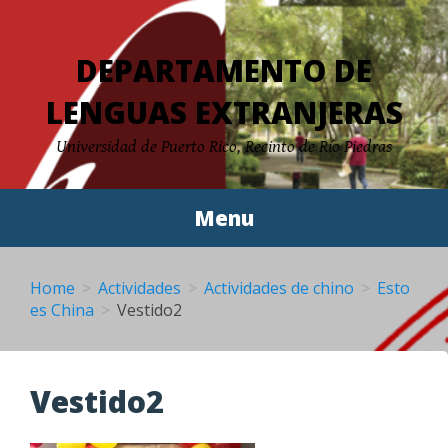
Skip
to
DEPARTAMENTO DE
content
LENGUAS EXTRANJERAS
Universidad de Puerto Rico, Recinto de Río Piedras
Menu
Home
Actividades
Actividades de chino
Esto
es China
Vestido2
Vestido2