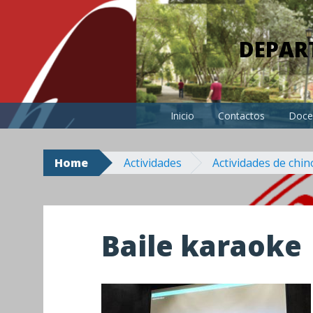
Skip
to
DEPAR
content
Inicio
Contactos
Doce
Home
Actividades
Actividades de chin
Baile karaoke