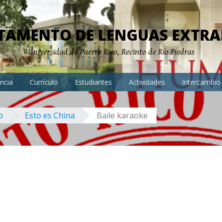
TAMENTO DE LENGUAS EXTRA
Universidad de Puerto Rico, Recinto de Río Piedras
ncia
Currículo
Estudiantes
Actividades
Intercambio
o
Esto es China
Baile karaoke