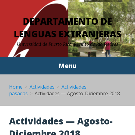
Skip
to
DEPARTAMENTO DE
content
LENGUAS EXTRANJERAS
Universidad de Puerto Rico, Recinto de Río Piedras
Menu
Home
Actividades
Actividades
pasadas
Actividades — Agosto-Diciembre 2018
Actividades — Agosto-
Diciembre 2018