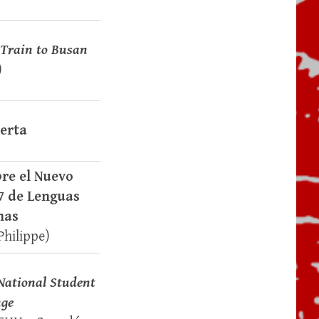
Train to Busan
)
erta
re el Nuevo
7 de Lenguas
nas
Philippe)
National Student
ge