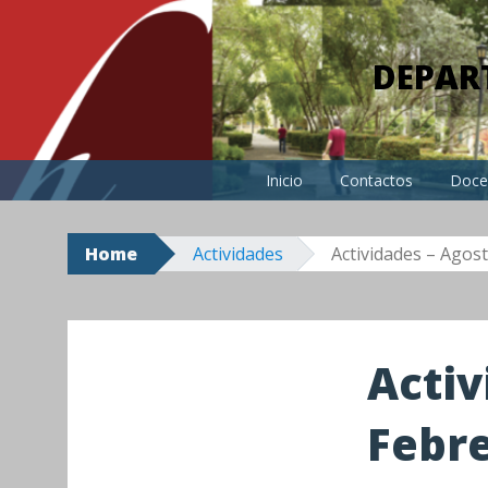
Skip
to
DEPAR
content
Inicio
Contactos
Doce
Home
Actividades
Actividades – Agos
Activ
Febre