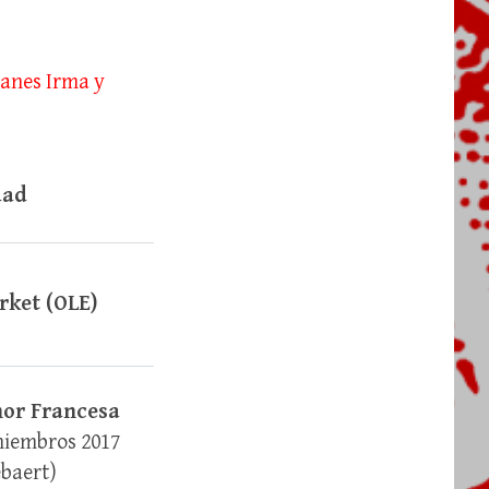
canes Irma y
dad
rket (OLE)
nor Francesa
 miembros 2017
ebaert)