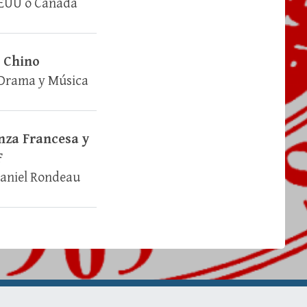
EEUU o Canadá
 Chino
 Drama y Música
nza Francesa y
F
Daniel Rondeau