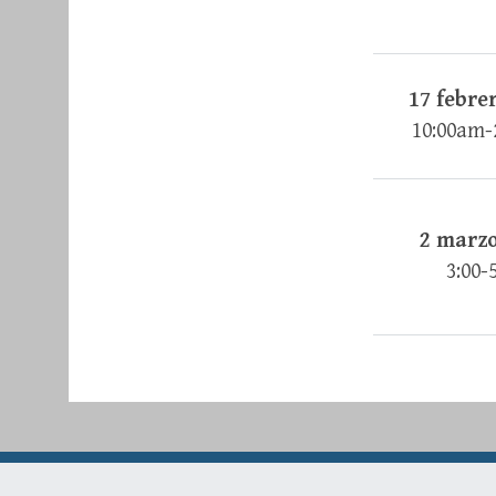
17 febre
10:00am-
2 marzo
3:00-