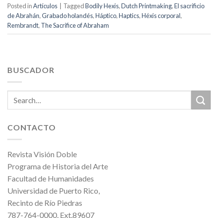
Posted in
Artículos
|
Tagged
Bodily Hexis
,
Dutch Printmaking
,
El sacrificio
de Abrahán
,
Grabado holandés
,
Háptico
,
Haptics
,
Héxis corporal
,
Rembrandt
,
The Sacrifice of Abraham
BUSCADOR
CONTACTO
Revista Visión Doble
Programa de Historia del Arte
Facultad de Humanidades
Universidad de Puerto Rico,
Recinto de Río Piedras
787-764-0000, Ext.89607